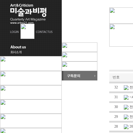
번호
32
전
31
<
30
전
29
전
28
2