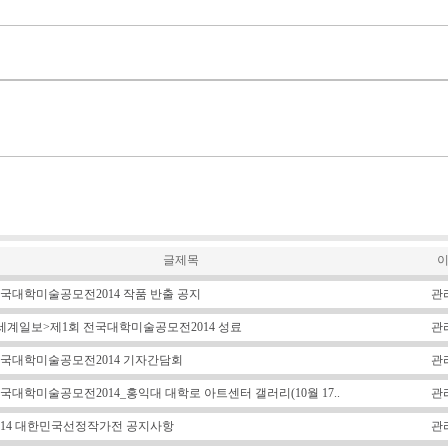
글제목
국대학미술공모전2014 작품 반출 공지
관
세계일보>제1회 전국대학미술공모전2014 성료
관
국대학미술공모전2014 기자간담회
관
국대학미술공모전2014_홍익대 대학로 아트센터 갤러리(10월 17..
관
014 대한민국선정작가전 공지사항
관