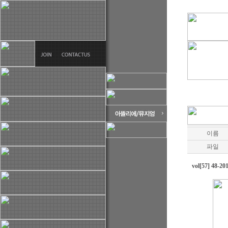
이름
파일
vol[57] 48-2